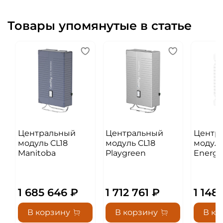
Товары упомянутые в статье
Центральный
Центральный
Центр
модуль CL18
модуль CL18
модуль
Manitoba
Playgreen
Energy
1 685 646 ₽
1 712 761 ₽
1 148
В корзину
В корзину
В ко