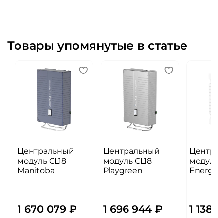
Товары упомянутые в статье
Центральный
Центральный
Центр
модуль CL18
модуль CL18
модуль
Manitoba
Playgreen
Energy
1 670 079 ₽
1 696 944 ₽
1 138 